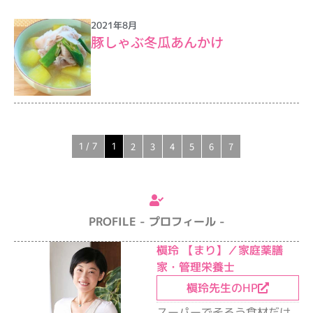
2021年8月
豚しゃぶ冬瓜あんかけ
2
3
4
5
6
7
1 / 7
1
PROFILE - プロフィール -
槇玲 【まり】／家庭薬膳
家・管理栄養士
槇玲先生のHP
スーパーでそろう食材だけ