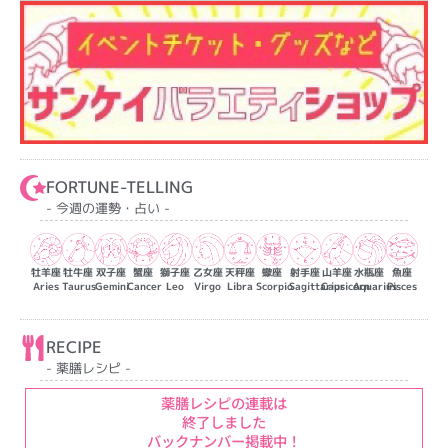
FORTUNE-TELLING
- 今週の運勢・占い -
牡羊座
牡牛座
双子座
蟹座
獅子座
乙女座
天秤座
蠍座
射手座
山羊座
水瓶座
魚座
Aries
Taurus
Gemini
Cancer
Leo
Virgo
Libra
Scorpio
Sagittarius
Capricorn
Aquarius
Pisces
RECIPE
- 薬膳レシピ -
薬膳レシピの連載は
終了しました
バックナンバー掲載中！