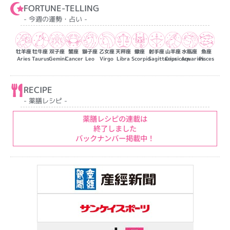
FORTUNE-TELLING
- 今週の運勢・占い -
牡羊座
牡牛座
双子座
蟹座
獅子座
乙女座
天秤座
蠍座
射手座
山羊座
水瓶座
魚座
Aries
Taurus
Gemini
Cancer
Leo
Virgo
Libra
Scorpio
Sagittarius
Capricorn
Aquarius
Pisces
RECIPE
- 薬膳レシピ -
薬膳レシピの連載は
終了しました
バックナンバー掲載中！