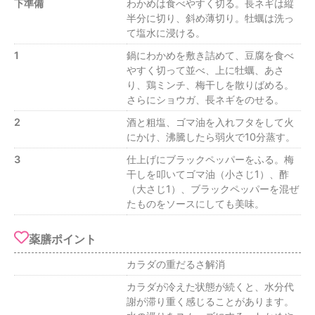
下準備
わかめは⾷べやすく切る。長ネギは縦
半分に切り、斜め薄切り。牡蠣は洗っ
て塩⽔に浸ける。
1
鍋にわかめを敷き詰めて、⾖腐を⾷べ
やすく切って並べ、上に牡蠣、あさ
り、鶏ミンチ、梅⼲しを散りばめる。
さらにショウガ、⻑ネギをのせる。
2
酒と粗塩、ゴマ油を⼊れフタをして⽕
にかけ、沸騰したら弱⽕で10分蒸す。
3
仕上げにブラックペッパーをふる。梅
⼲しを叩いてゴマ油（⼩さじ1）、酢
（⼤さじ1）、ブラックペッパーを混ぜ
たものをソースにしても美味。
薬膳ポイント
カラダの重だるさ解消
カラダが冷えた状態が続くと、⽔分代
謝が滞り重く感じることがあります。