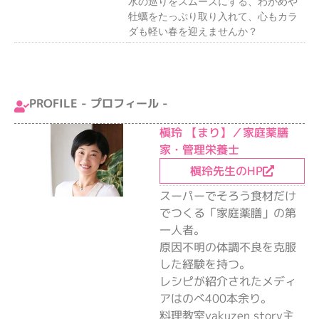
⽔の巡りをスムーズにする、わかめや
牡蠣をたっぷり取り⼊れて、⼼もカラ
ダも軽い春を迎えませんか？
PROFILE - プロフィール -
槇玲 【まり】／家庭薬膳
家・管理栄養士
槇玲先生のHP
スーパーでそろう食材だけ
でつくる「家庭薬膳」の第
一人者。
原因不明の体調不良を克服
した経験を持つ。
レシピが紹介されたメディ
アはのべ400本余り。
料理教室yakuzen story主