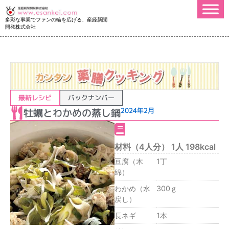
多彩な事業でファンの輪を広げる、産経新聞
開発株式会社
最新レシピ
バックナンバー
牡蠣とわかめの蒸し鍋
2024年2月
材料（4人分） 1人 198kcal
⾖腐（⽊
1丁
綿）
わかめ（⽔
300ｇ
戻し）
長ネギ
1本