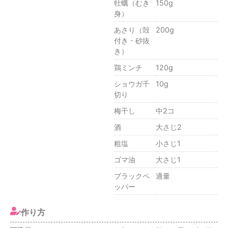
牡蠣（むき
150g
⾝）
あさり（殻
200g
付き・砂抜
き）
鶏ミンチ
120g
ショウガ千
10g
切り
梅⼲し
中2コ
酒
⼤さじ2
粗塩
⼩さじ1
ゴマ油
⼤さじ1
ブラックペ
適量
ッパー
作り方