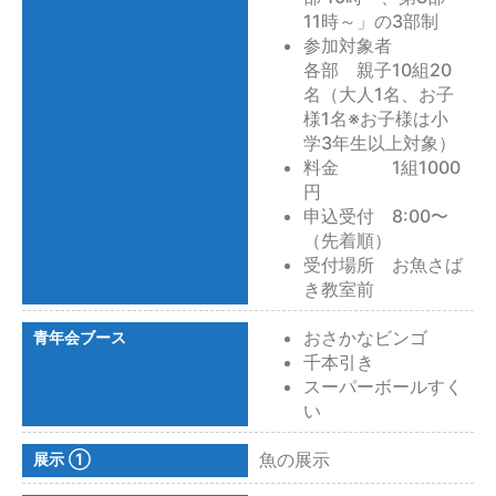
11時～」の3部制
参加対象者
各部 親子10組20
名（大人1名、お子
様1名※お子様は小
学3年生以上対象）
料金 1組1000
円
申込受付 8:00〜
（先着順）
受付場所 お魚さば
き教室前
おさかなビンゴ
青年会ブース
千本引き
スーパーボールすく
い
魚の展示
展示 ①