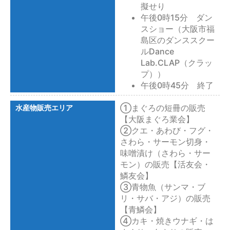
擬せり
午後0時15分 ダン
スショー（大阪市福
島区のダンススクー
ルDance
Lab.CLAP（クラッ
プ））
午後0時45分 終了
①まぐろの短冊の販売
水産物販売エリア
【大阪まぐろ業会】
②クエ・あわび・フグ・
さわら・サーモン切身・
味噌漬け（さわら・サー
モン）の販売【活友会・
鱗友会】
③青物魚（サンマ・ブ
リ・サバ・アジ）の販売
【青鱗会】
④カキ・焼きウナギ・は