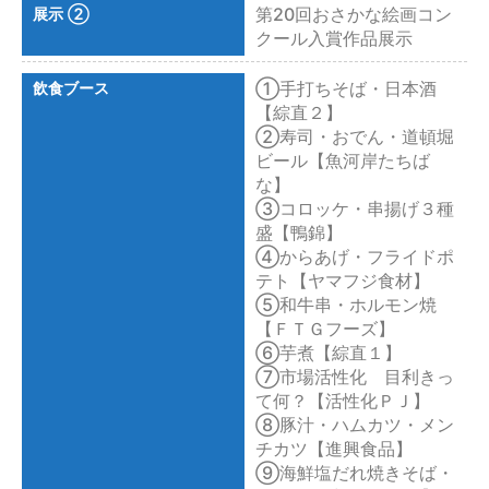
第20回おさかな絵画コン
展示 ②
クール入賞作品展示
①手打ちそば・日本酒
飲食ブース
【綜直２】
②寿司・おでん・道頓堀
ビール【魚河岸たちば
な】
③コロッケ・串揚げ３種
盛【鴨錦】
④からあげ・フライドポ
テト【ヤマフジ食材】
⑤和牛串・ホルモン焼
【ＦＴＧフーズ】
⑥芋煮【綜直１】
⑦市場活性化 目利きっ
て何？【活性化ＰＪ】
⑧豚汁・ハムカツ・メン
チカツ【進興食品】
⑨海鮮塩だれ焼きそば・