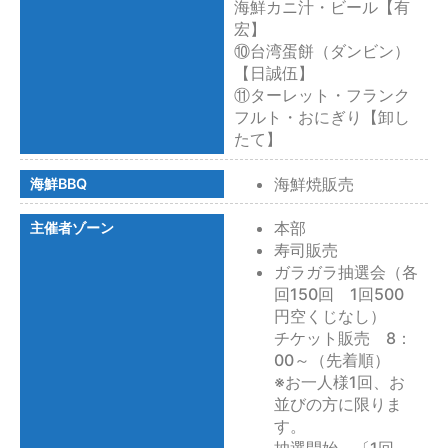
海鮮カニ汁・ビール【有
宏】
⑩台湾蛋餅（ダンビン）
【日誠伍】
⑪ターレット・フランク
フルト・おにぎり【卸し
たて】
海鮮焼販売
海鮮BBQ
本部
主催者ゾーン
寿司販売
ガラガラ抽選会（各
回150回 1回500
円空くじなし）
チケット販売 8：
00～（先着順）
※お一人様1回、お
並びの方に限りま
す。