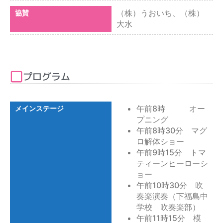
（株）うおいち、（株）
協賛
大水
プログラム
午前8時 オー
メインステージ
プニング
午前8時30分 マグ
ロ解体ショー
午前9時15分 トマ
ティーンヒーローシ
ョー
午前10時30分 吹
奏楽演奏（下福島中
学校 吹奏楽部）
午前11時15分 模