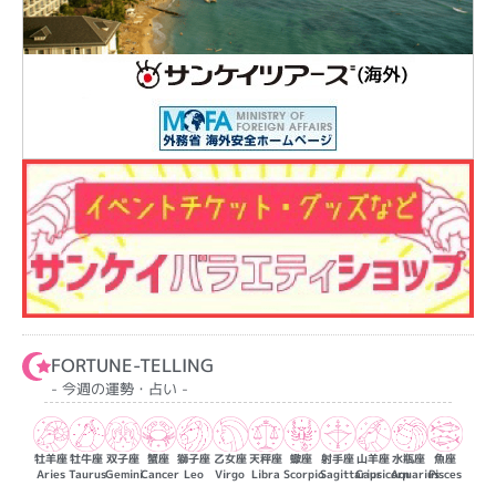
FORTUNE-TELLING
- 今週の運勢・占い -
牡羊座
牡牛座
双子座
蟹座
獅子座
乙女座
天秤座
蠍座
射手座
山羊座
水瓶座
魚座
Aries
Taurus
Gemini
Cancer
Leo
Virgo
Libra
Scorpio
Sagittarius
Capricorn
Aquarius
Pisces