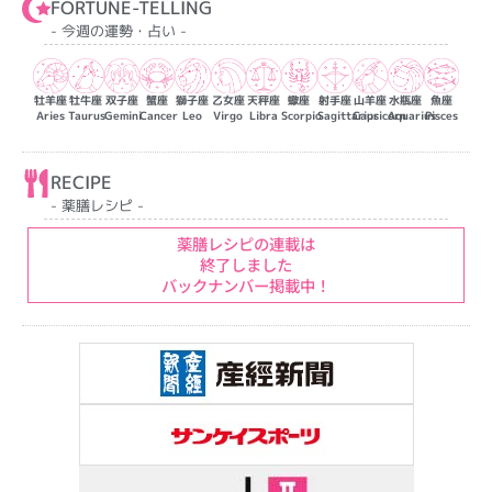
FORTUNE-TELLING
- 今週の運勢・占い -
牡羊座
牡牛座
双子座
蟹座
獅子座
乙女座
天秤座
蠍座
射手座
山羊座
水瓶座
魚座
Aries
Taurus
Gemini
Cancer
Leo
Virgo
Libra
Scorpio
Sagittarius
Capricorn
Aquarius
Pisces
RECIPE
- 薬膳レシピ -
薬膳レシピの連載は
終了しました
バックナンバー掲載中！