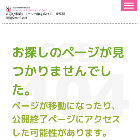
多彩な事業でファンの輪を広げる、産経新
聞開発株式会社
CODE :
お探しのページが見
404
つかりませんでし
た。
ページが移動になったり、
公開終了ページにアクセス
した可能性があります。