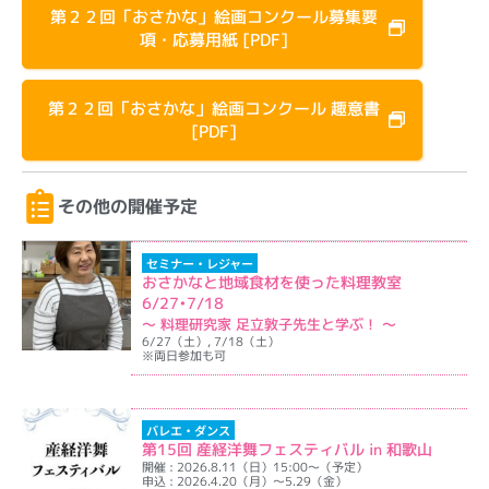
第２２回「おさかな」絵画コンクール募集要
項・応募用紙 [PDF]
第２２回「おさかな」絵画コンクール 趣意書
[PDF]
その他の開催予定
セミナー・レジャー
おさかなと地域食材を使った料理教室
6/27•7/18
〜 料理研究家 足立敦子先生と学ぶ！ 〜
6/27（土）, 7/18（土）
※両日参加も可
イベント詳細を表示
バレエ・ダンス
第15回 産経洋舞フェスティバル in 和歌山
開催 : 2026.8.11（日）15:00～（予定）
申込 : 2026.4.20（月）～5.29（金）