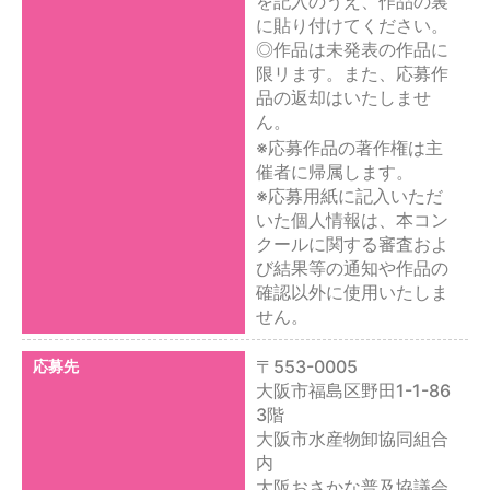
を記入のうえ、作品の裏
に貼り付けてください。
◎作品は未発表の作品に
限リます。また、応募作
品の返却はいたしませ
ん。
※応募作品の著作権は主
催者に帰属します。
※応募用紙に記入いただ
いた個人情報は、本コン
クールに関する審査およ
び結果等の通知や作品の
確認以外に使用いたしま
せん。
〒553-0005
応募先
大阪市福島区野田1-1-86
3階
大阪市水産物卸協同組合
内
大阪おさかな普及協議会