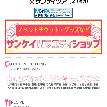
FORTUNE-TELLING
- 今週の運勢・占い -
牡羊座
牡牛座
双子座
蟹座
獅子座
乙女座
天秤座
蠍座
射手座
山羊座
水瓶座
魚座
Aries
Taurus
Gemini
Cancer
Leo
Virgo
Libra
Scorpio
Sagittarius
Capricorn
Aquarius
Pisces
RECIPE