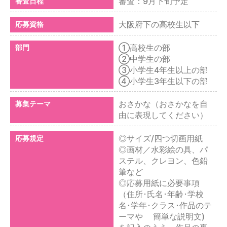
審査：9月下旬予定
審査日程
大阪府下の高校生以下
応募資格
①高校生の部
部門
②中学生の部
③小学生4年生以上の部
④小学生3年生以下の部
おさかな（おさかなを自
募集テーマ
由に表現してください）
◎サイズ/四つ切画用紙
応募規定
◎画材／水彩絵の具、パ
ステル、クレヨン、色鉛
筆など
◎応募用紙に必要事項
（住所･氏名･年齢･学校
名･学年･クラス･作品のテ
ーマや 簡単な説明文)