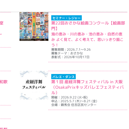
セミナー・レジャー
室
第22回おさかな絵画コンクール【絵画部
門】
〜
海の恵み・川の恵み・池の恵み・自然の恵
み よく見て、よく考えて、思いっきり描こ
う！
細を表示
募集期間 : 2026.7.1～9.26
募集テーマ：おさかな
表彰式：2026年10月17日
イベント詳細を表示
バレエ・ダンス
 和歌
第１回 産経洋舞フェスティバル in 大阪
（OsakaPrixキッズバレエフェスティバ
ル）
開催：2026.9.22 (火•祝)
申込 : 2025.5.7 (木)～8.21 (金)
細を表示
会場：錦秀会 住吉区民センター
イベント詳細を表示