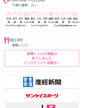
FORTUNE-TELLING
- 今週の運勢・占い -
牡羊
牡牛
双子
蟹座
獅子
乙女
天秤
蠍座
射手
山羊
水瓶
魚座
座
座
座
Cancer
座
座
座
Scorpio
座
座
座
Pisces
Aries
Taurus
Gemini
Leo
Virgo
Libra
Sagittarius
Capricorn
Aquarius
RECIPE
- 薬膳レシピ -
薬膳レシピの連載は
終了しました
バックナンバー掲載中！