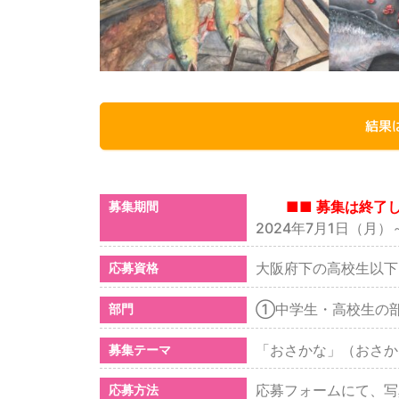
結果
■■ 募集は終了
募集期間
2024年7月1日（月）
大阪府下の高校生以下
応募資格
①中学生・高校生の
部門
「おさかな」（おさか
募集テーマ
応募フォームにて、写
応募方法