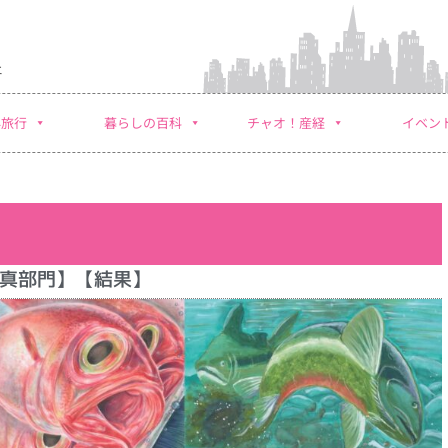
社
外旅行
暮らしの百科
チャオ！産経
イベン
写真部門】【結果】