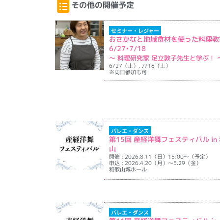
その他の開催予定
セミナー・レジャー
おさかなと地域食材を使った料理教
6/27•7/18
〜 料理研究家 足立敦子先生と学ぶ！ 
6/27（土）, 7/18（土）
※両日参加も可
イベント詳
バレエ・ダンス
第15回 産経洋舞フェスティバル in
山
開催 : 2026.8.11（日）15:00～（予定）
申込 : 2026.4.20（月）～5.29（金）
和歌山城ホール
イベント詳
バレエ・ダンス