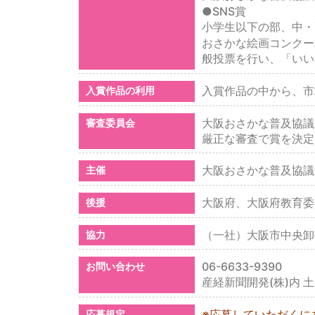
●SNS賞
小学生以下の部、中・
おさかな絵画コンクー
般投票を行い、「いい
入賞作品の中から、市
入賞作品の利用
大阪おさかな普及協議
審査委員会
厳正な審査で賞を決定
大阪おさかな普及協議
主催
大阪府、大阪府教育委
後援
（一社）大阪市中央卸
協力
06-6633-9390
お問い合わせ
産経新聞開発(株)内 土
※応募していただくに
応募規定