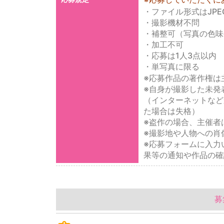
・ファイル形式はJPE
・撮影機材不問
・補整可（写真の色味
・加工不可
・応募は1人3点以内
・単写真に限る
※応募作品の著作権は
※自身が撮影した未発
（インターネットなど
た場合は失格）
※盗作の場合、主催者
※撮影地や人物への肖
※応募フォームに入力
果等の通知や作品の確
募