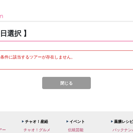
日選択 】
の条件に該当するツアーが存在しません。
閉じる
チャオ！産経
イベント
薬膳レシ
アー
チャオ！グルメ
伝統芸能
バックナン