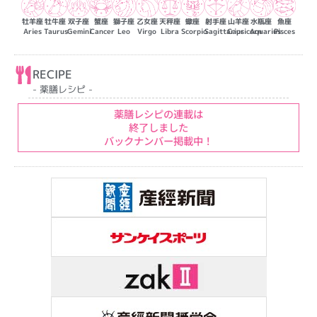
牡羊座
牡牛座
双子座
蟹座
獅子座
乙女座
天秤座
蠍座
射手座
山羊座
水瓶座
魚座
Aries
Taurus
Gemini
Cancer
Leo
Virgo
Libra
Scorpio
Sagittarius
Capricorn
Aquarius
Pisces
RECIPE
- 薬膳レシピ -
薬膳レシピの連載は
終了しました
バックナンバー掲載中！