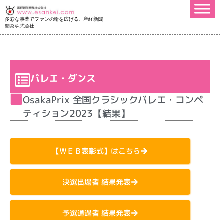
多彩な事業でファンの輪を広げる、産経新聞
開発株式会社
バレエ・ダンス
OsakaPrix 全国クラシックバレエ・コンペ
ティション2023【結果】
【ＷＥＢ表彰式】はこちら
決選出場者 結果発表
予選通過者 結果発表