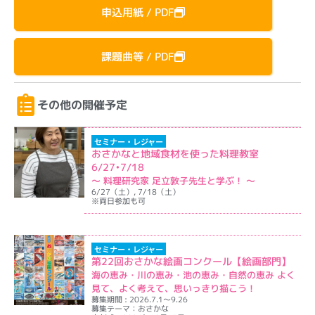
申込用紙 / PDF
課題曲等 / PDF
その他の開催予定
セミナー・レジャー
おさかなと地域食材を使った料理教室
6/27•7/18
〜 料理研究家 足立敦子先生と学ぶ！ 〜
6/27（土）, 7/18（土）
※両日参加も可
イベント詳細を表示
セミナー・レジャー
第22回おさかな絵画コンクール【絵画部門】
海の恵み・川の恵み・池の恵み・自然の恵み よく
見て、よく考えて、思いっきり描こう！
募集期間 : 2026.7.1～9.26
募集テーマ：おさかな