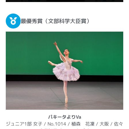
最優秀賞（文部科学大臣賞）
パキータよりVa
ジュニア1部 女子 / No.1014 / 植森 花凜 / 大阪 / 佐々