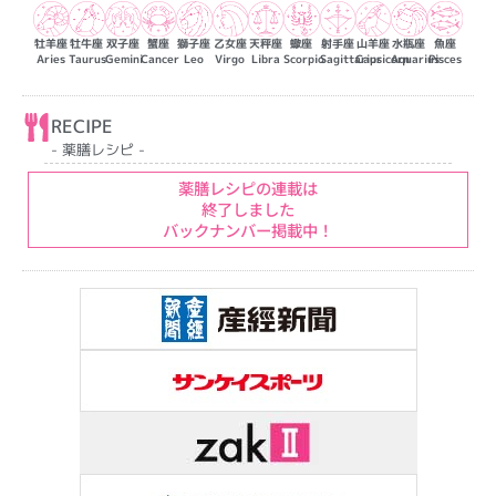
牡羊座
牡牛座
双子座
蟹座
獅子座
乙女座
天秤座
蠍座
射手座
山羊座
水瓶座
魚座
Aries
Taurus
Gemini
Cancer
Leo
Virgo
Libra
Scorpio
Sagittarius
Capricorn
Aquarius
Pisces
RECIPE
- 薬膳レシピ -
薬膳レシピの連載は
終了しました
バックナンバー掲載中！