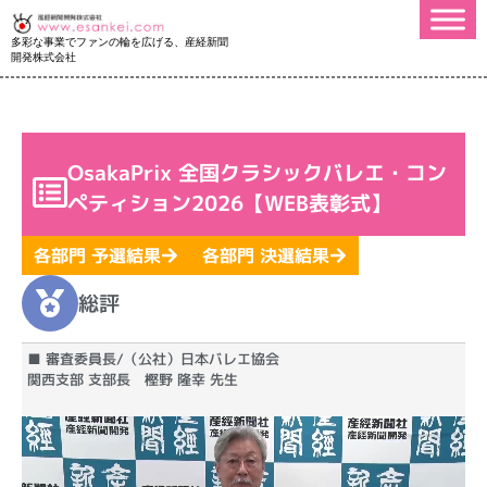
多彩な事業でファンの輪を広げる、産経新聞
開発株式会社
OsakaPrix 全国クラシックバレエ・コン
ペティション2026【WEB表彰式】
各部門 予選結果
各部門 決選結果
総評
■ 審査委員長/（公社）日本バレエ協会
関西支部 支部長 樫野 隆幸 先生