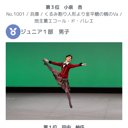
第３位 小泉 杏
No.1001 / 兵庫 / くるみ割り人形より金平糖の精のVa /
地主薫エコール・ド・バレエ
ジュニア１部 男子
第１位 田中 柚伍